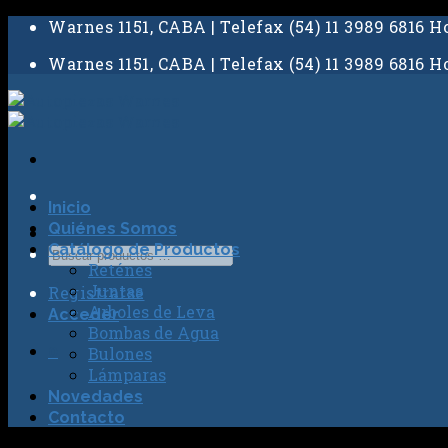
Skip
Warnes 1151, CABA | Telefax (54) 11 3989 6816 Ho
to
Warnes 1151, CABA | Telefax (54) 11 3989 6816 Ho
content
Inicio
Quiénes Somos
Catálogo de Productos
Reténes
Juntas
Registrarse
Arboles de Leva
Acceder
Bombas de Agua
0
Bulones
Lámparas
Novedades
Contacto
No hay productos en el carrito.