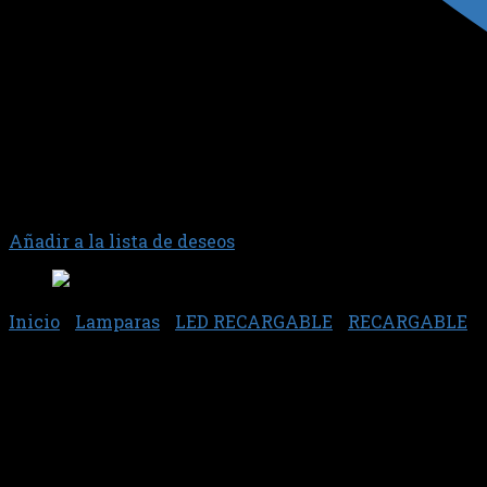
Añadir a la lista de deseos
Inicio
/
Lamparas
/
LED RECARGABLE
/
RECARGABLE
PHILIPS – LAMPARAS LED R
$
236.552,07