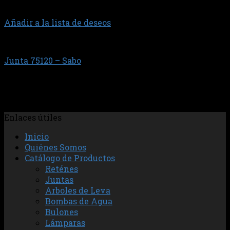
Añadir a la lista de deseos
DN/DS/DSC11 - HW112 / HW113.
Junta 75120 – Sabo
$
22.688,96
Jgo.anillos camisa + tubo pasta para montaje
Enlaces útiles
Inicio
Quiénes Somos
Catálogo de Productos
Reténes
Juntas
Arboles de Leva
Bombas de Agua
Bulones
Lámparas