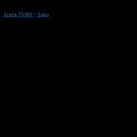
FIAT
Junta 75305 – Sabo
$
16.807,30
JUEGO JTAS TAPA VALVULAS CON ANILLOS (TAPA
PLASTICA)