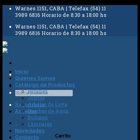
Skip
Warnes 1151, CABA | Telefax (54) 11
to
3989 6816 Horario de 8:30 a 18:00 hs
content
Warnes 1151, CABA | Telefax (54) 11
3989 6816 Horario de 8:30 a 18:00 hs
Inicio
Quiénes Somos
Catálogo de Productos
Reténes
Juntas
Arboles de Leva
Registrarse
Bombas de Agua
Acceder
Bulones
0
Lámparas
Novedades
Carrito
Contacto