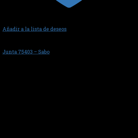
Añadir a la lista de deseos
CITROEN-PEUGEOT
Junta 75403 – Sabo
$
23.900,94
GOMA MOLDEADA