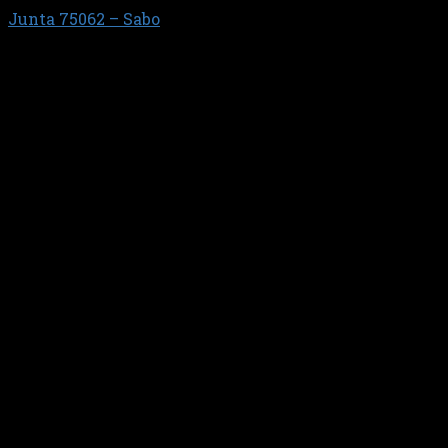
Junta 75062 – Sabo
$
2.691,31
Junta tapa de v?lvulas.