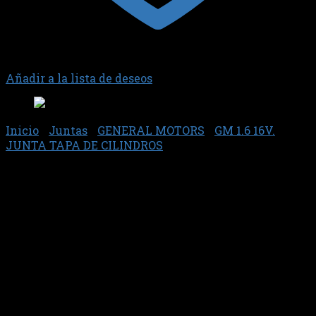
Añadir a la lista de deseos
Inicio
/
Juntas
/
GENERAL MOTORS
/
GM 1.6 16V.
/
JUNTA TAPA DE CILINDROS
Junta 82686 – Sabo
$
47.320,66
GM 1.6 16V AVEO MLS