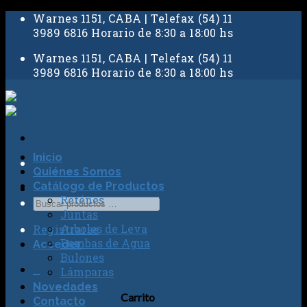
Skip
Warnes 1151, CABA | Telefax (54) 11
to
3989 6816 Horario de 8:30 a 18:00 hs
content
Warnes 1151, CABA | Telefax (54) 11
3989 6816 Horario de 8:30 a 18:00 hs
Inicio
Quiénes Somos
Catálogo de Productos
Reténes
Juntas
Arboles de Leva
Registrarse
Bombas de Agua
Acceder
Bulones
0
Lámparas
Novedades
Carrito
Contacto