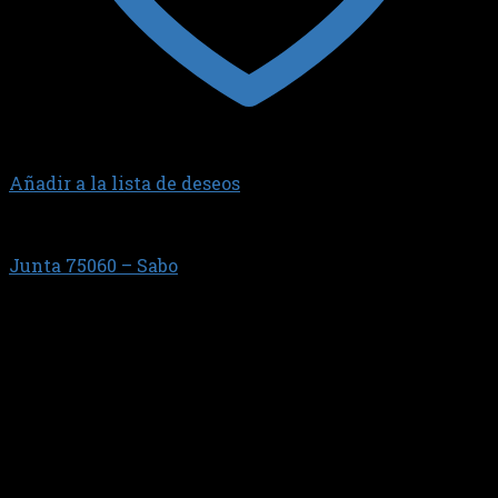
Añadir a la lista de deseos
JUNTA TAPA DE VALVULAS
Junta 75060 – Sabo
$
3.065,59
Junta tapa de v?lvulas inferior.