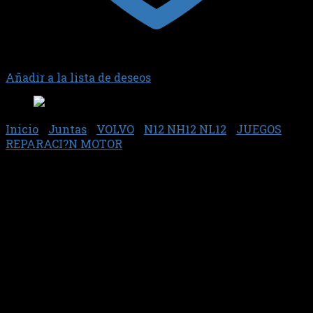
Añadir a la lista de deseos
Inicio
/
Juntas
/
VOLVO
/
N12 NH12 NL12
/
JUEGOS
REPARACI?N MOTOR
Junta 80322 – Sabo
$
610.605,77
Jgo. Juntas con retenes, sin anillos.