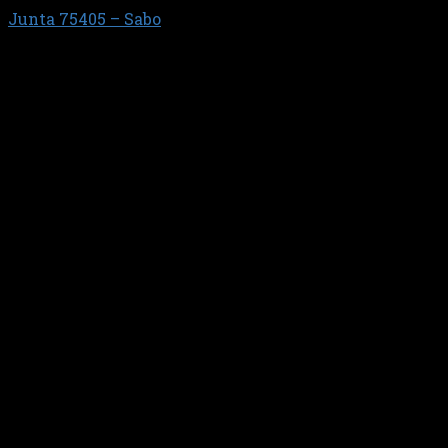
Junta 75405 – Sabo
$
48.782,16
JUNTA TAPA DE VALVULAS GRAND SIENA ?2012/
(PERFIL GRUESO)