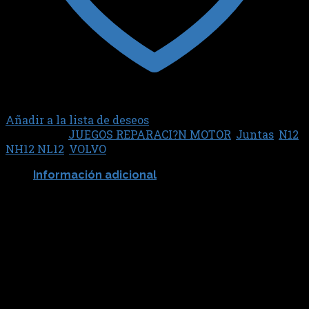
Añadir a la lista de deseos
Categorías:
JUEGOS REPARACI?N MOTOR
,
Juntas
,
N12
NH12 NL12
,
VOLVO
Información adicional
SABO JUNTAS
80322
Productos relacionados