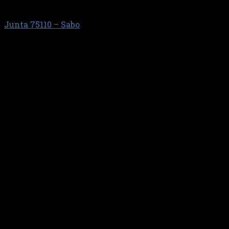
DN/DS/DSC11 - HW112 / HW113.
Junta 75110 – Sabo
$
10.979,10
Anillo de Camisa (cinta)