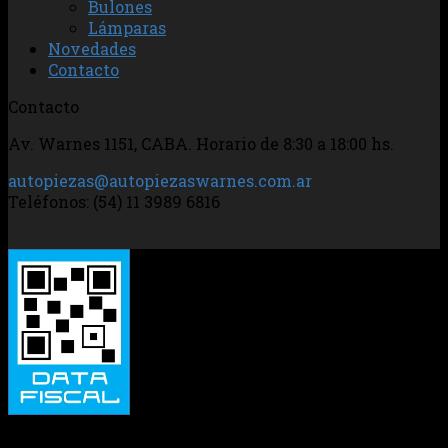
Bulones
Lámparas
Novedades
Contacto
Contacto
Av. Warnes 1151, CABA. Horario de 8:30 a 18:00 hs.
autopiezas@autopiezaswarnes.com.ar
Teléfonos: (54) 11 3989 6816