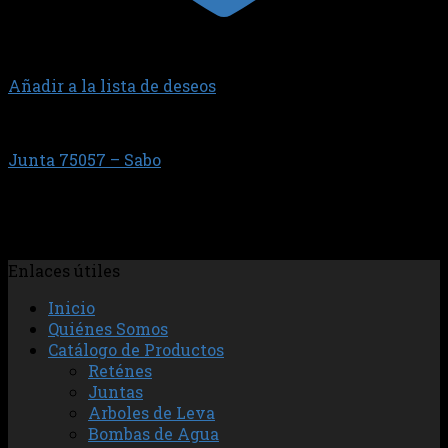
Añadir a la lista de deseos
CUMMINS
Junta 75057 – Sabo
$
22.439,44
Jgo. Tapa de V?lvula Motor 4B/BT
Enlaces útiles
Inicio
Quiénes Somos
Catálogo de Productos
Reténes
Juntas
Arboles de Leva
Bombas de Agua