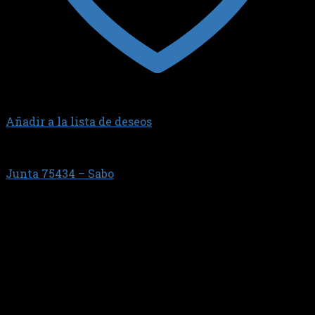
Añadir a la lista de deseos
2.0 TDI 16V
Junta 75434 – Sabo
$
68.262,94
Juego de Juntas de Tapa de V?lvulas con Sellos
Individuales