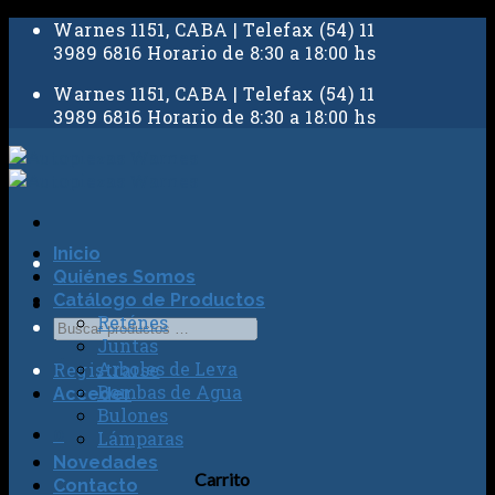
Skip
Warnes 1151, CABA | Telefax (54) 11
to
3989 6816 Horario de 8:30 a 18:00 hs
content
Warnes 1151, CABA | Telefax (54) 11
3989 6816 Horario de 8:30 a 18:00 hs
Inicio
Quiénes Somos
Catálogo de Productos
Reténes
Juntas
Arboles de Leva
Registrarse
Bombas de Agua
Acceder
Bulones
0
Lámparas
Novedades
Carrito
Contacto