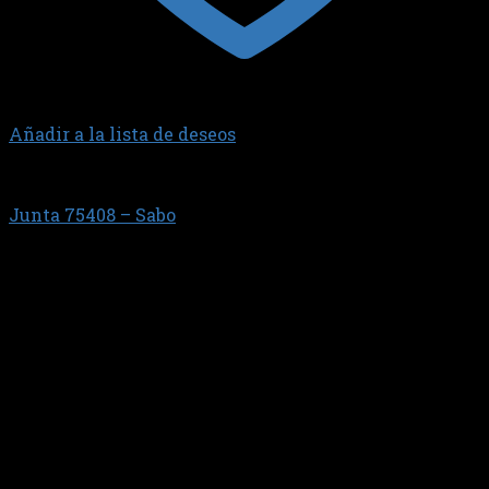
Añadir a la lista de deseos
Juntas
Junta 75408 – Sabo
$
6.576,77
Junta m?ltiple de admisi?n