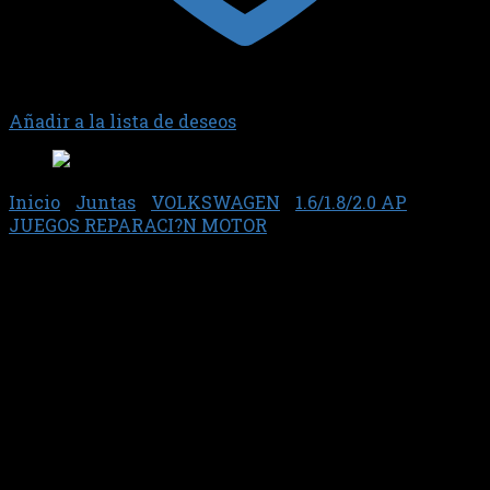
Añadir a la lista de deseos
Inicio
/
Juntas
/
VOLKSWAGEN
/
1.6/1.8/2.0 AP
/
JUEGOS REPARACI?N MOTOR
Junta 80224 – Sabo
$
57.851,80
VW 1.6/1.8 AP