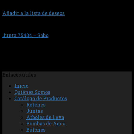
Añadir a la lista de deseos
2.0 TDI 16V
Junta 75434 – Sabo
$
68.262,94
Juego de Juntas de Tapa de V?lvulas con Sellos
Individuales
Enlaces útiles
Inicio
Quiénes Somos
Catálogo de Productos
Reténes
Juntas
Arboles de Leva
Bombas de Agua
Bulones