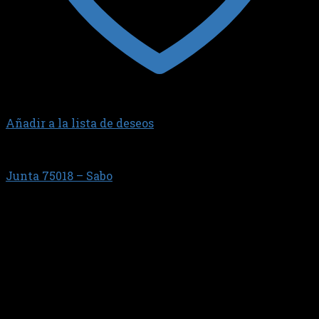
Añadir a la lista de deseos
GENERAL MOTORS
Junta 75018 – Sabo
$
19.516,43
Motor GM 1.6L E.F.I. / M.P.F.I. - Corsa - 16 v?lvulas