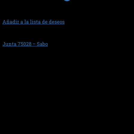
Añadir a la lista de deseos
1.0 EA111 AT
Junta 75028 – Sabo
$
16.343,89
Motor VW EA 111 (AT) 1000 cc. GOL 1000 (Goma
moldeada )