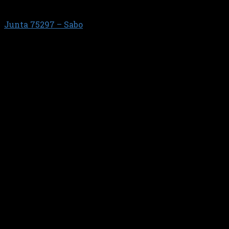
GENERAL MOTORS
Junta 75297 – Sabo
$
10.747,40
GM 1.2 16V SPARK