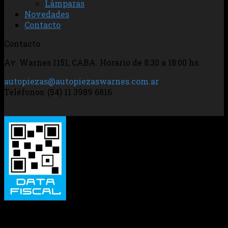
Lámparas
Novedades
Contacto
Contacto
Av. Warnes 1151, CABA. Horario de 8:30 a 18:00 hs.
autopiezas@autopiezaswarnes.com.ar
Teléfonos: (54) 11 3989 6816