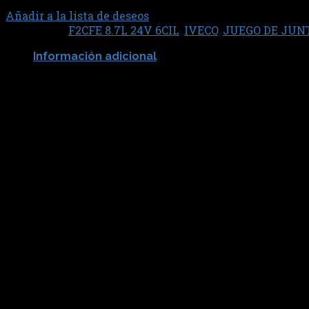
Añadir a la lista de deseos
Categorías:
F2CFE 8.7L 24V 6CIL
,
IVECO
,
JUEGO DE JUN
Información adicional
SABO JUNTAS
79712
Productos relacionados