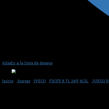
Añadir a la lista de deseos
Inicio
/
Juntas
/
IVECO
/
F2CFE 8.7L 24V 6CIL
/
JUEGO D
Junta 79712 – Sabo