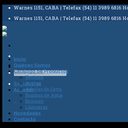
Skip
Warnes 1151, CABA | Telefax (54) 11 3989 6816 Ho
to
Warnes 1151, CABA | Telefax (54) 11 3989 6816 Ho
content
Inicio
Quiénes Somos
Catálogo de Productos
Reténes
Juntas
Registrarse
Arboles de Leva
Acceder
Bombas de Agua
0
Bulones
Lámparas
Novedades
Contacto
No hay productos en el carrito.