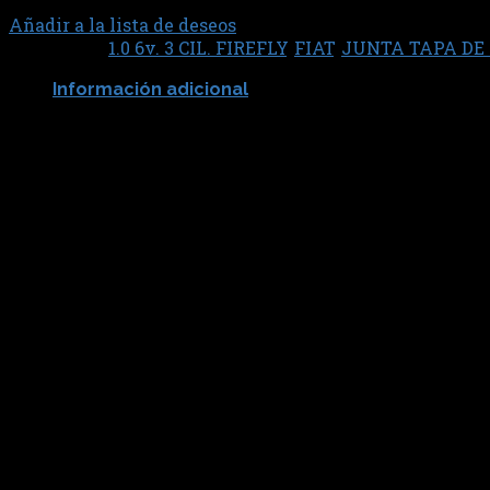
Añadir a la lista de deseos
Categorías:
1.0 6v. 3 CIL. FIREFLY
,
FIAT
,
JUNTA TAPA DE
Información adicional
SABO JUNTAS
75659
Productos relacionados