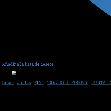
Añadir a la lista de deseos
Inicio
/
Juntas
/
FIAT
/
1.0 6v. 3 CIL. FIREFLY
/
JUNTA T
Junta 75659 – Sabo