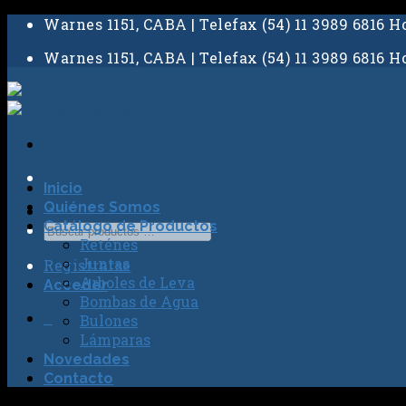
Skip
Warnes 1151, CABA | Telefax (54) 11 3989 6816 Ho
to
Warnes 1151, CABA | Telefax (54) 11 3989 6816 Ho
content
Inicio
Quiénes Somos
Catálogo de Productos
Reténes
Juntas
Registrarse
Arboles de Leva
Acceder
Bombas de Agua
0
Bulones
Lámparas
Novedades
Contacto
No hay productos en el carrito.