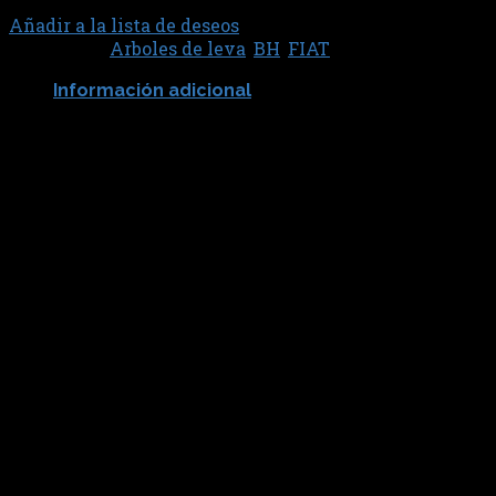
Añadir a la lista de deseos
Categorías:
Arboles de leva
,
BH
,
FIAT
Información adicional
BH
BH146
Productos relacionados