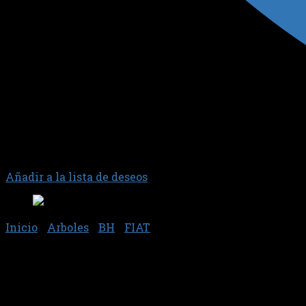
Añadir a la lista de deseos
Inicio
/
Arboles
/
BH
/
FIAT
ARBOL DE LEVAS – BH146