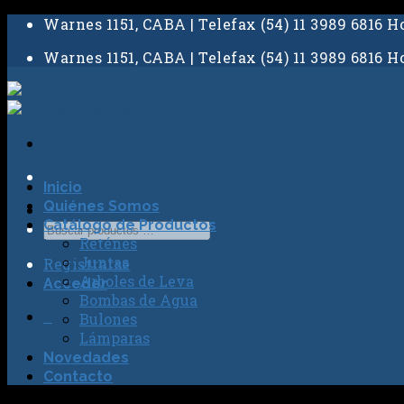
Skip
Warnes 1151, CABA | Telefax (54) 11 3989 6816 Ho
to
Warnes 1151, CABA | Telefax (54) 11 3989 6816 Ho
content
Inicio
Quiénes Somos
Catálogo de Productos
Reténes
Juntas
Registrarse
Arboles de Leva
Acceder
Bombas de Agua
0
Bulones
Lámparas
Novedades
Contacto
No hay productos en el carrito.