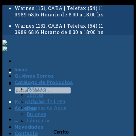
Skip
Warnes 1151, CABA | Telefax (54) 11
to
3989 6816 Horario de 8:30 a 18:00 hs
content
Warnes 1151, CABA | Telefax (54) 11
3989 6816 Horario de 8:30 a 18:00 hs
Inicio
Quiénes Somos
Catálogo de Productos
Reténes
Juntas
Arboles de Leva
Registrarse
Bombas de Agua
Acceder
Bulones
0
Lámparas
Novedades
Carrito
Contacto