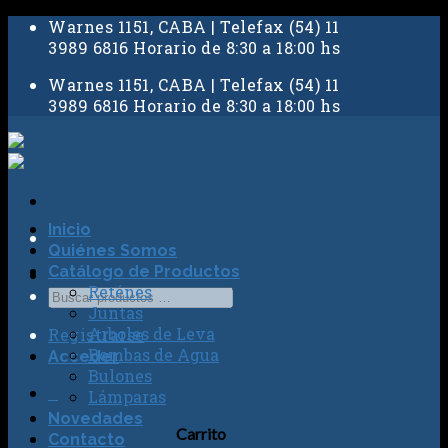
Skip
Warnes 1151, CABA | Telefax (54) 11
to
3989 6816 Horario de 8:30 a 18:00 hs
content
Warnes 1151, CABA | Telefax (54) 11
3989 6816 Horario de 8:30 a 18:00 hs
Inicio
Quiénes Somos
Catálogo de Productos
Reténes
Juntas
Arboles de Leva
Registrarse
Bombas de Agua
Acceder
Bulones
0
Lámparas
Novedades
Carrito
Contacto